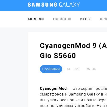
МОДЕЛИ
НОВОСТИ
ИГРЫ
ПР
CyanogenMod 9 (An
Gio S5660
Прошивки
9320
46
CyanogenMod
— это серия прошив
смартфонов и Samsung Galaxy в ч
выпуская все новые и новые верс
всех популярных устройств. Ну а