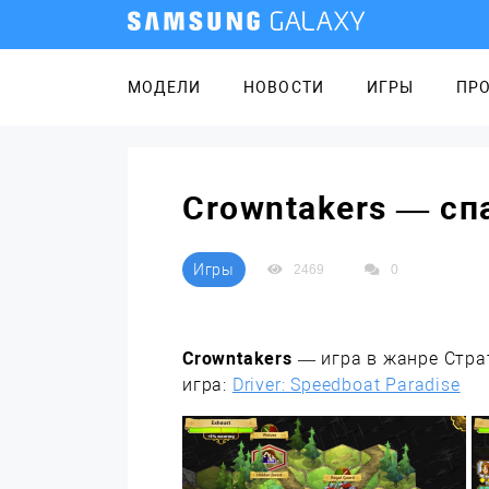
МОДЕЛИ
НОВОСТИ
ИГРЫ
ПР
Crowntakers — сп
Игры
2469
0
Crowntakers
— игра в жанре Страт
игра:
Driver: Speedboat Paradise