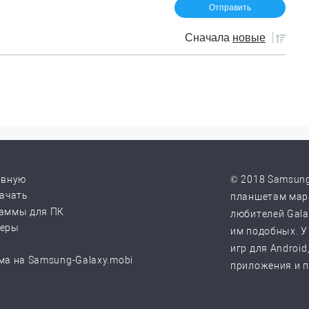
Сначала
новые
авную
© 2018 Samsung
качать
планшетам марк
аммы для ПК
любителей Galax
веры
им подобных. У
игр для Android
ма на Samsung-Galaxy.mobi
приложения и 