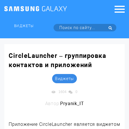
ВИДЖЕТЫ
CircleLauncher – группировка
контактов и приложений
Виджеты
1604
0
Автор:
Pryanik_IT
Приложение CircleLauncher является виджетом