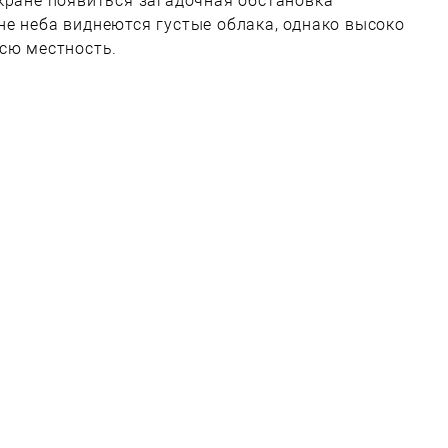
кране появиться загадочная обстановка
е неба виднеются густые облака, однако высоко
сю местность.