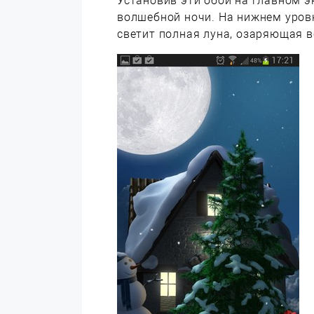
Установив эти обои на главном э
волшебной ночи. На нижнем уровн
светит полная луна, озаряющая в