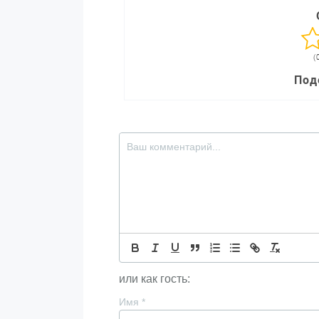
(
Под
или как гость:
Имя
*