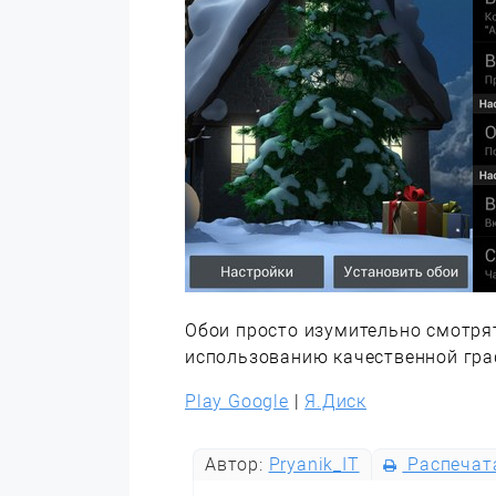
Обои просто изумительно смотрят
использованию качественной гра
Play Google
|
Я.Диск
Автор:
Pryanik_IT
Распечат