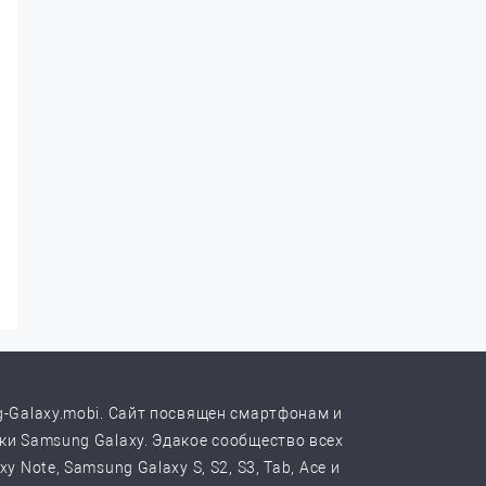
-Galaxy.mobi. Сайт посвящен смартфонам и
и Samsung Galaxy. Эдакое сообщество всех
y Note, Samsung Galaxy S, S2, S3, Tab, Ace и