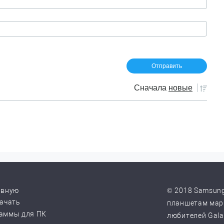
Сначала
новые
авную
© 2018 Samsung
качать
планшетам марк
аммы для ПК
любителей Galax