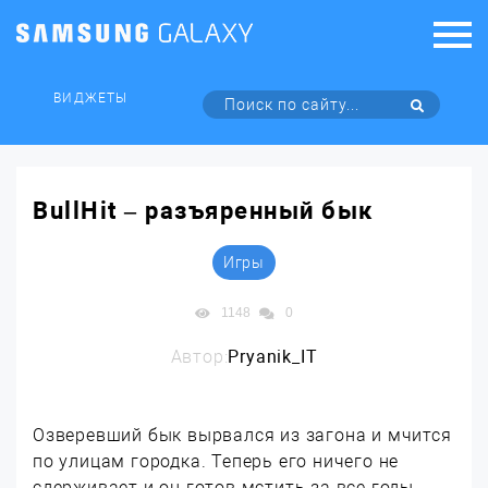
ВИДЖЕТЫ
BullHit – разъяренный бык
Игры
1148
0
Автор:
Pryanik_IT
Озверевший бык вырвался из загона и мчится
по улицам городка. Теперь его ничего не
сдерживает и он готов мстить за все годы,