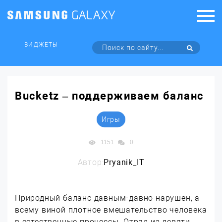
ВИДЖЕТЫ
Bucketz – поддерживаем баланс
Игры
1151
0
Автор:
Pryanik_IT
Природный баланс давным-давно нарушен, а
всему виной плотное вмешательство человека
в естественные процессы. Отряд из девяти