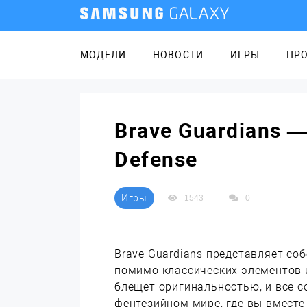
МОДЕЛИ
НОВОСТИ
ИГРЫ
ПР
Brave Guardians 
Defense
Игры
1543
0
Brave Guardians представляет со
помимо классических элементов 
блещет оригинальностью, и все с
фентезийном мире, где вы вмест