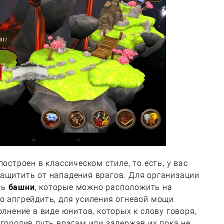
построен в классическом стиле, то есть, у вас
защитить от нападения врагов. Для организации
ть
башни
, которые можно расположить на
о апгрейдить, для усиления огневой мощи.
олнение в виде юнитов, которых к слову говоря,
егородив путь врагам или задержав их пока не