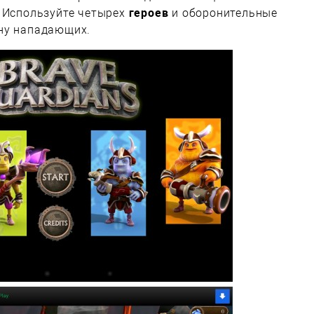
. Используйте четырех
героев
и оборонительные
лну нападающих.