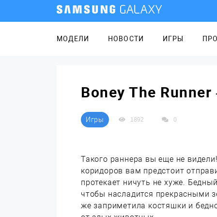
МОДЕЛИ
НОВОСТИ
ИГРЫ
ПР
Boney The Runner
Игры
1892
0
Такого раннера вы еще не видели
коридоров вам предстоит отправи
протекает ничуть не хуже. Бедный
чтобы насладится прекрасными з
же заприметила костяшки и бедно