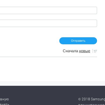
Сначала
новые
авную
© 2018 Samsung
качать