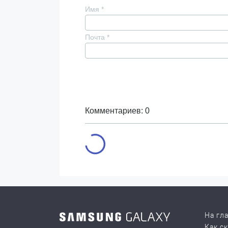
Имя
*
Почта
*
Комментариев: 0
На гл
Как с