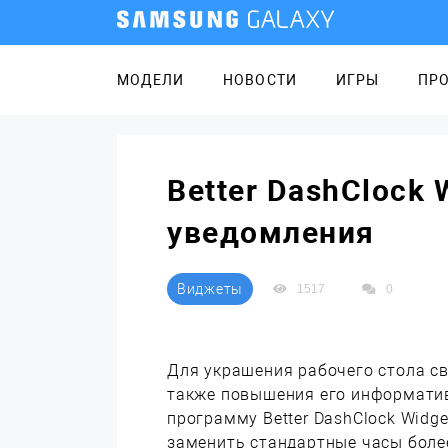
МОДЕЛИ
НОВОСТИ
ИГРЫ
ПР
Better DashClock 
уведомления
Виджеты
1517
0
Для украшения рабочего стола св
также повышения его информатив
программу Better DashClock Widg
заменить стандартные часы боле