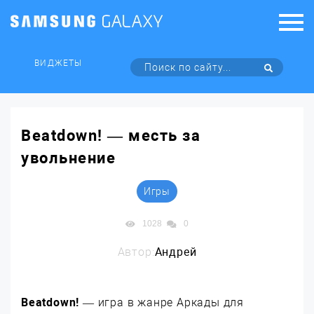
ВИДЖЕТЫ
Beatdown! — месть за
увольнение
Игры
1028
0
Автор:
Андрей
Beatdown!
— игра в жанре Аркады для