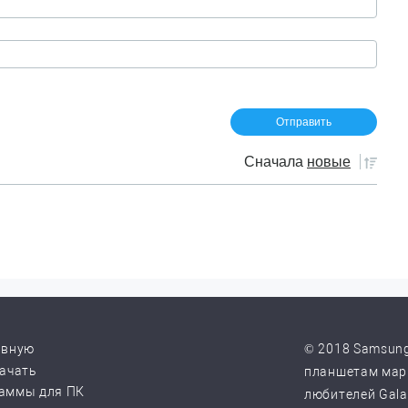
Сначала
новые
авную
© 2018 Samsung
качать
планшетам марк
аммы для ПК
любителей Galax