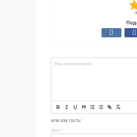
(
Под
или как гость:
Имя
*