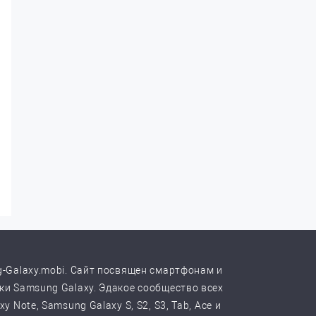
-Galaxy.mobi. Сайт посвящен смартфонам и
и Samsung Galaxy. Эдакое сообщество всех
y Note, Samsung Galaxy S, S2, S3, Tab, Ace и