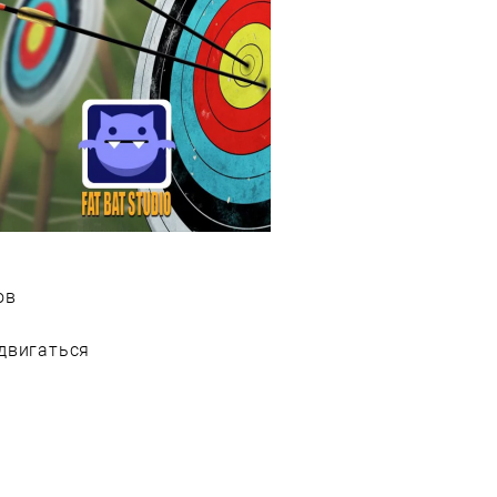
ов
 двигаться