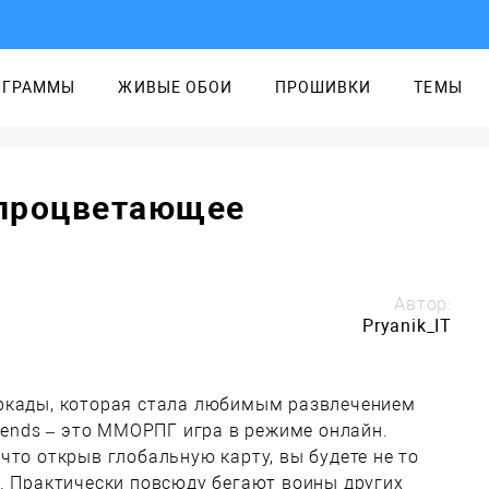
ОГРАММЫ
ЖИВЫЕ ОБОИ
ПРОШИВКИ
ТЕМЫ
 процветающее
Автор:
Pryanik_IT
ркады, которая стала любимым развлечением
egends – это ММОРПГ игра в режиме онлайн.
что открыв глобальную карту, вы будете не то
. Практически повсюду бегают воины других