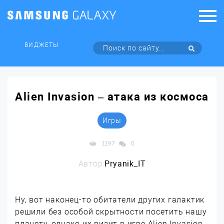
ВИДЖЕТЫ
Alien Invasion – атака из космоса
Игры
1197
0
Автор:
Pryanik_IT
Ну, вот наконец-то обитатели других галактик
решили без особой скрытности посетить нашу
планету, однако их визит в игре Alien Invasion