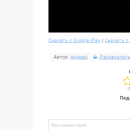
Скачать с Google Play
|
Скачать с
Автор:
Андрей
Распечатат
(
Под