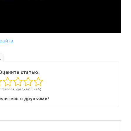
 сайта
ь
Оцените статью:
0 голосов, среднее: 0 из 5)
елитесь с друзьями!