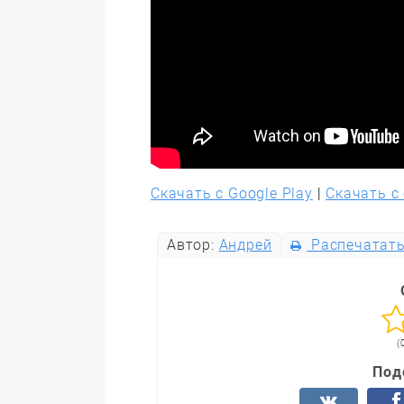
Скачать с Google Play
|
Скачать с
Автор:
Андрей
Распечатат
(
Под