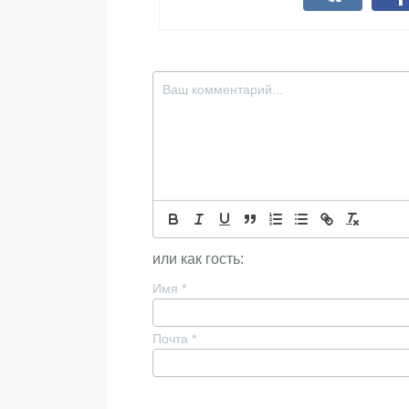
или как гость:
Имя
*
Почта
*