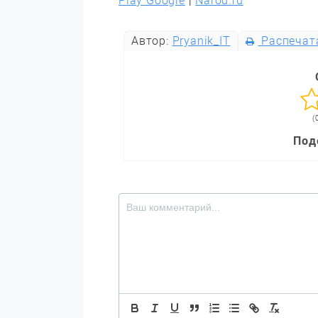
Play Google
|
Narod.ru
Автор:
Pryanik_IT
Распечат
(
Под