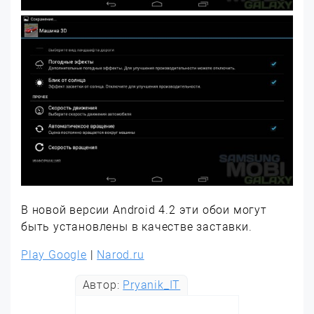
В новой версии Android 4.2 эти обои могут
быть установлены в качестве заставки.
Play Google
|
Narod.ru
Автор:
Pryanik_IT