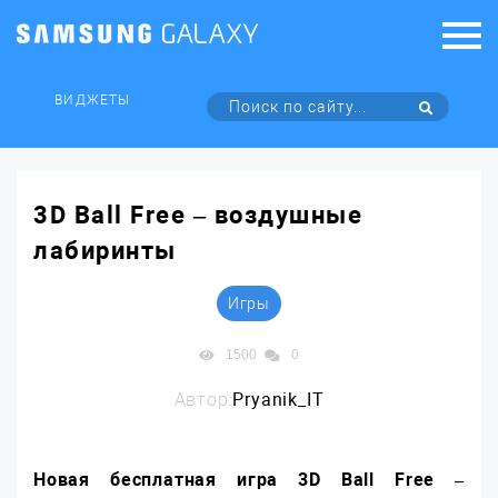
ВИДЖЕТЫ
3D Ball Free – воздушные
лабиринты
Игры
1500
0
Автор:
Pryanik_IT
Новая бесплатная игра 3
D
Ball
Free –